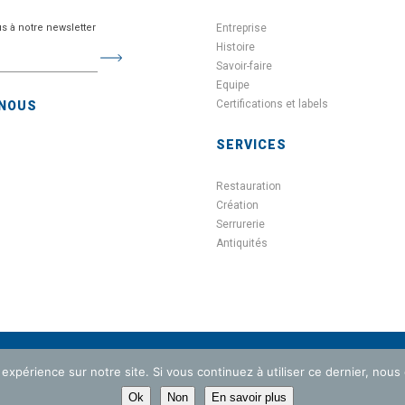
us à notre newsletter
Entreprise
Histoire
Savoir-faire
Equipe
Certifications et labels
-NOUS
SERVICES
Restauration
Création
Serrurerie
Antiquités
 expérience sur notre site. Si vous continuez à utiliser ce dernier, nous
ACTUALITÉ
PRESSE
CONTACT
CERTIFICATIONS & LABELS
P
Ok
Non
En savoir plus