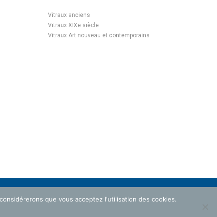
Vitraux anciens
Vitraux XIXe siècle
Vitraux Art nouveau et contemporains
 considérerons que vous acceptez l'utilisation des cookies.
ROTECTION DES DONNÉES PERSONNELLES
MENTIONS LÉGALES