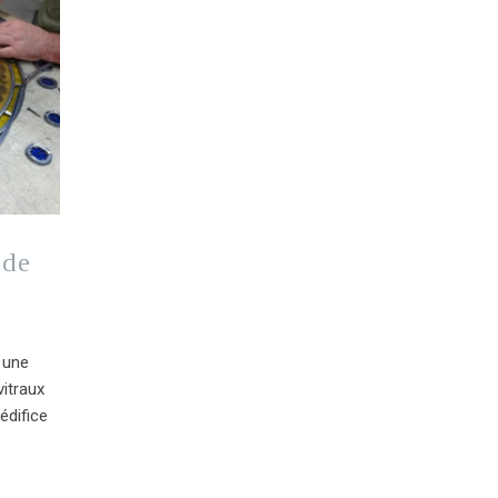
 de
, une
vitraux
édifice