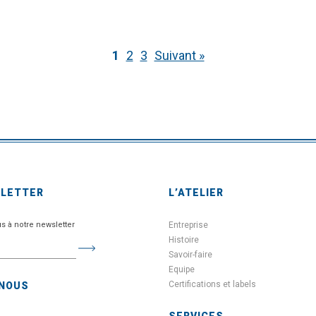
1
2
3
Suivant »
SLETTER
L’ATELIER
us à notre newsletter
Entreprise
Histoire
Savoir-faire
Equipe
Certifications et labels
-NOUS
SERVICES