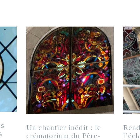
…
es
Un chantier inédit : le
Rend
s
crématorium du Père-
l’écl