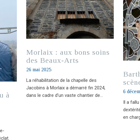
Morlaix : aux bons soins
des Beaux-Arts
26 mai 2025
Bart
La réhabilitation de la chapelle des
scèn
Jacobins à Morlaix a démarré fin 2024,
6 décem
u à
dans le cadre d’un vaste chantier de…
Il a fall
dextérit
en charg
e
de-
clat.