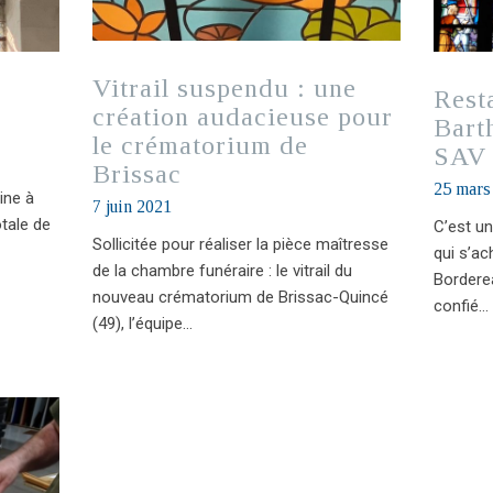
Vitrail suspendu : une
Resta
création audacieuse pour
Bart
le crématorium de
SAV 
Brissac
25 mars
ine à
7 juin 2021
otale de
C’est u
Sollicitée pour réaliser la pièce maîtresse
qui s’ac
de la chambre funéraire : le vitrail du
Borderea
nouveau crématorium de Brissac-Quincé
confié…
(49), l’équipe…