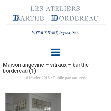
Maison angevine – vitraux – barthe
bordereau (1)
10 février 2018
•
Publié par tancrede