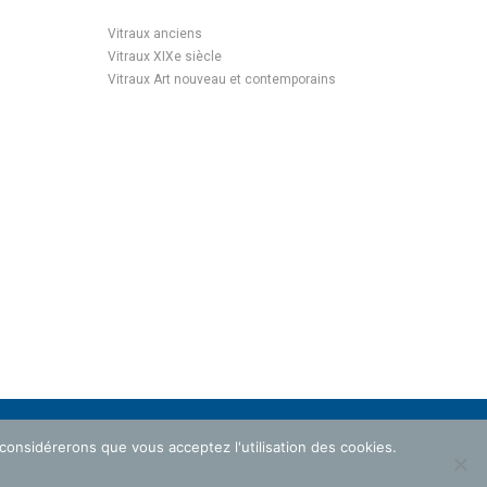
Vitraux anciens
Vitraux XIXe siècle
Vitraux Art nouveau et contemporains
 considérerons que vous acceptez l'utilisation des cookies.
ROTECTION DES DONNÉES PERSONNELLES
MENTIONS LÉGALES