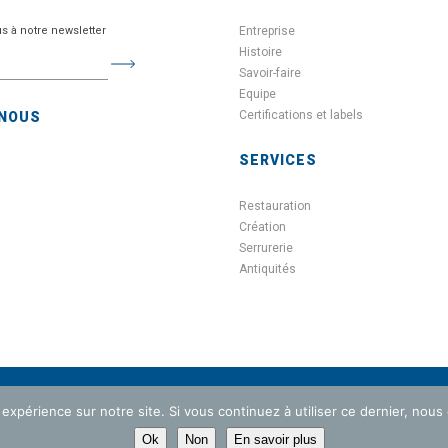
us à notre newsletter
Entreprise
Histoire
Savoir-faire
Equipe
Certifications et labels
-NOUS
SERVICES
Restauration
Création
Serrurerie
Antiquités
 expérience sur notre site. Si vous continuez à utiliser ce dernier, nous
ACTUALITÉ
PRESSE
CONTACT
CERTIFICATIONS & LABELS
P
Ok
Non
En savoir plus