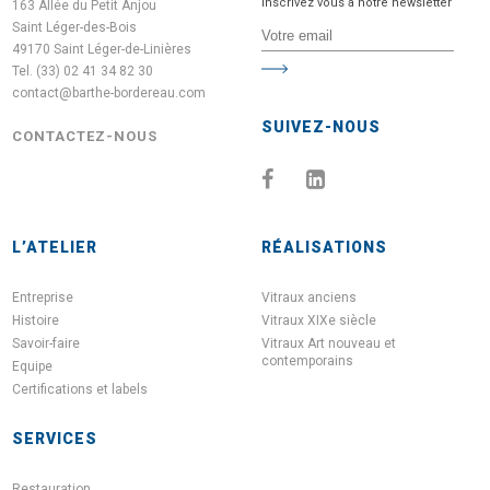
Inscrivez vous à notre newsletter
163 Allée du Petit Anjou
Saint Léger-des-Bois
49170 Saint Léger-de-Linières
Tel. (33) 02 41 34 82 30
contact@barthe-bordereau.com
SUIVEZ-NOUS
CONTACTEZ-NOUS
L’ATELIER
RÉALISATIONS
Entreprise
Vitraux anciens
Histoire
Vitraux XIXe siècle
Savoir-faire
Vitraux Art nouveau et
contemporains
Equipe
Certifications et labels
SERVICES
Restauration