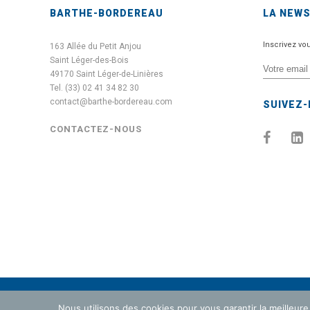
BARTHE-BORDEREAU
LA NEW
Inscrivez vo
163 Allée du Petit Anjou
Saint Léger-des-Bois
49170 Saint Léger-de-Linières
Tel. (33) 02 41 34 82 30
contact@barthe-bordereau.com
SUIVEZ
CONTACTEZ-NOUS
Nous utilisons des cookies pour vous garantir la meilleure