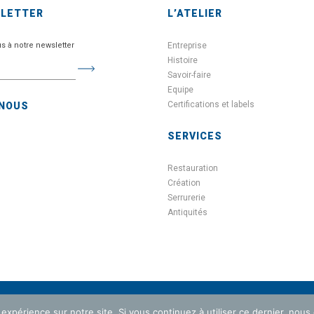
SLETTER
L’ATELIER
us à notre newsletter
Entreprise
Histoire
Savoir-faire
Equipe
Certifications et labels
-NOUS
SERVICES
Restauration
Création
Serrurerie
Antiquités
 expérience sur notre site. Si vous continuez à utiliser ce dernier, nous